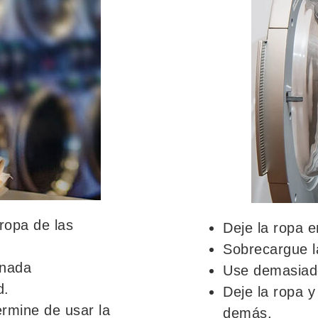
ropa de las
Deje la ropa e
Sobrecargue l
enada
Use demasiad
d.
Deje la ropa y
ermine de usar la
demás.