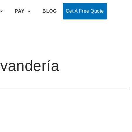
PAY
BLOG
Get A Free Quote
avandería