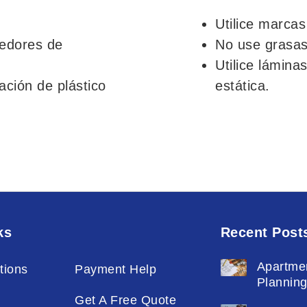
Utilice marcas
nedores de
No use grasas
Utilice lámina
ción de plástico
estática.
ks
Recent Post
Apartme
tions
Payment Help
Plannin
Get A Free Quote