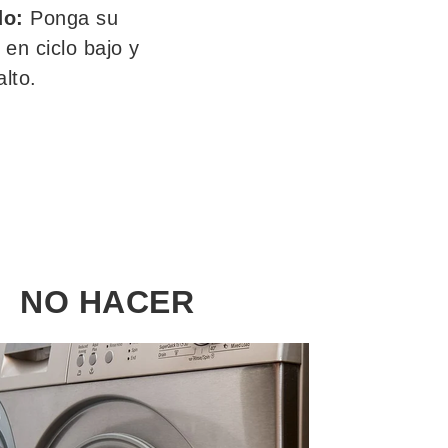
do:
Ponga su
 en ciclo bajo y
lto.
NO HACER