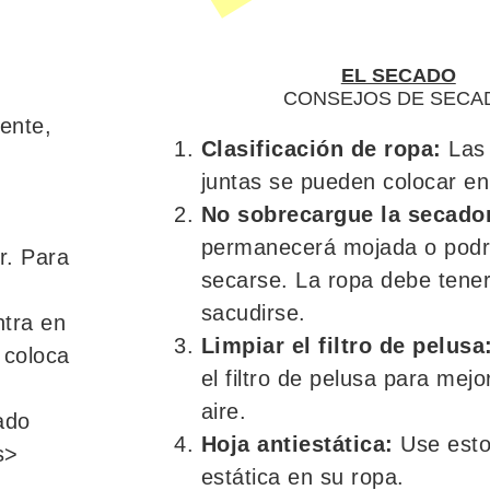
EL SECADO
CONSEJOS DE SECA
ente,
Clasificación de ropa:
Las 
juntas se pueden colocar en
No sobrecargue la secado
permanecerá mojada o podr
r. Para
secarse. La ropa debe tene
sacudirse.
ntra en
Limpiar el filtro de pelusa
o coloca
el filtro de pelusa para mejor
aire.
ado
Hoja antiestática:
Use esto 
s>
estática en su ropa.