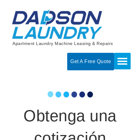
Skip
to
content
Apartment Laundry Machine Leasing & Repairs
Get A Free Quote
Obtenga una
cotización