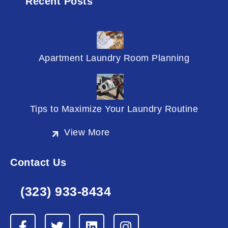
Recent Posts
Apartment Laundry Room Planning
Tips to Maximize Your Laundry Routine
View More
Contact Us
(323) 933-8434
F
T
L
I