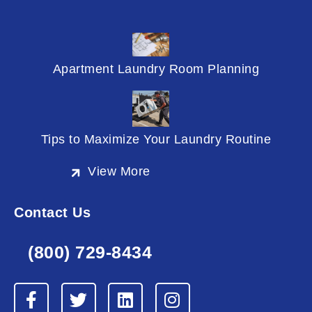
Apartment Laundry Room Planning
Tips to Maximize Your Laundry Routine
View More
Contact Us
(800) 729-8434
F
T
L
I
a
w
i
n