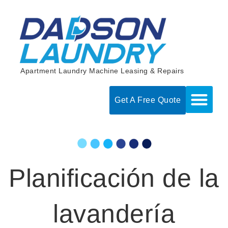
Skip
to
content
Apartment Laundry Machine Leasing & Repairs
Get A Free Quote
Planificación de la
lavandería