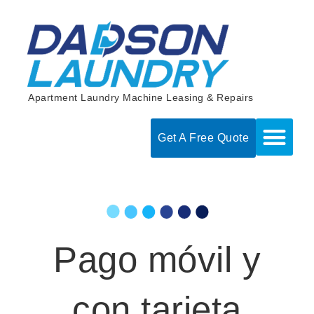
Skip
to
content
Apartment Laundry Machine Leasing & Repairs
Get A Free Quote
Pago móvil y
con tarjeta